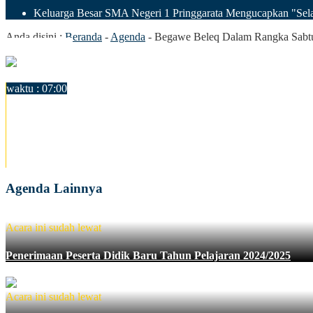
Keluarga Besar SMA Negeri 1 Pringgarata Mengucapkan "Sela
Anda disini :
Beranda
-
Agenda
-
Begawe Beleq Dalam Rangka Sabtu
7
Sep 2023
waktu : 07:00
AGENDA : Begawe Beleq Dalam Rangka S
LOKASI : SMA Negeri 1 Pringgarata
Acara ini sudah lewat
Agenda Lainnya
Acara ini sudah lewat
Penerimaan Peserta Didik Baru Tahun Pelajaran 2024/2025
Acara ini sudah lewat