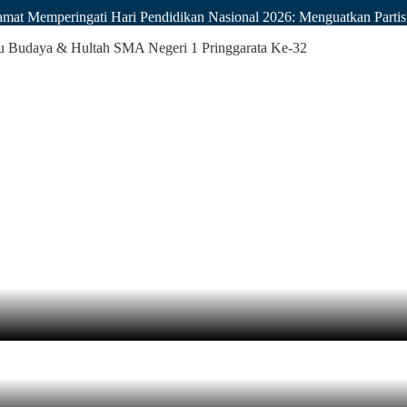
mat Memperingati Hari Pendidikan Nasional 2026: Menguatkan Part
 Budaya & Hultah SMA Negeri 1 Pringgarata Ke-32
abtu Budaya & Hultah SMA Negeri 1 Pri