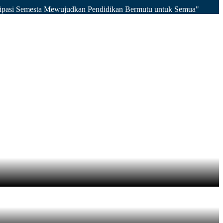
isipasi Semesta Mewujudkan Pendidikan Bermutu untuk Semua"
nggarata Ke-32