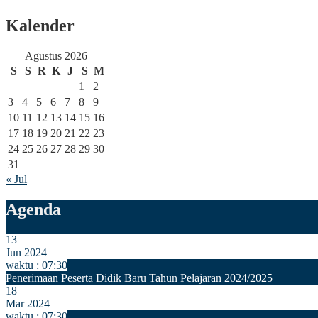
Kalender
Agustus 2026
S
S
R
K
J
S
M
1
2
3
4
5
6
7
8
9
10
11
12
13
14
15
16
17
18
19
20
21
22
23
24
25
26
27
28
29
30
31
« Jul
Agenda
13
Jun 2024
waktu : 07:30
Penerimaan Peserta Didik Baru Tahun Pelajaran 2024/2025
18
Mar 2024
waktu : 07:30