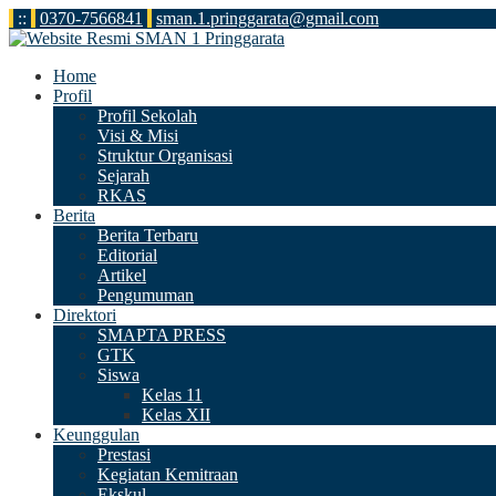
:
:
0370-7566841
sman.1.pringgarata@gmail.com
Home
Profil
Profil Sekolah
Visi & Misi
Struktur Organisasi
Sejarah
RKAS
Berita
Berita Terbaru
Editorial
Artikel
Pengumuman
Direktori
SMAPTA PRESS
GTK
Siswa
Kelas 11
Kelas XII
Keunggulan
Prestasi
Kegiatan Kemitraan
Ekskul