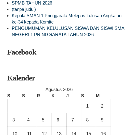
SPMB TAHUN 2026
(tanpa judul)
Kepala SMAN 1 Pringgarata Melepas Lulusan Angkatan
ke-34 kepada Komite
PENGUMUMAN KELULUSAN SISWA DAN SISWI SMA
NEGERI 1 PRINGGARATA TAHUN 2026
Facebook
Kalender
Agustus 2026
S
S
R
K
J
S
M
1
2
3
4
5
6
7
8
9
10
11
12
13
14
15
16