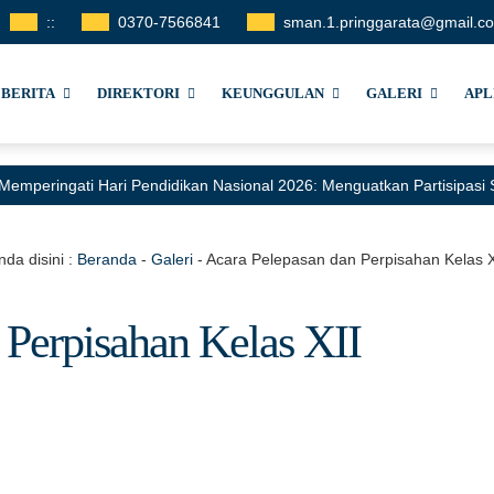
:
:
0370-7566841
sman.1.pringgarata@gmail.c
BERITA
DIREKTORI
KEUNGGULAN
GALERI
APL
Memperingati Hari Pendidikan Nasional 2026: Menguatkan Partisipas
nda disini :
Beranda
-
Galeri
-
Acara Pelepasan dan Perpisahan Kelas X
 Perpisahan Kelas XII