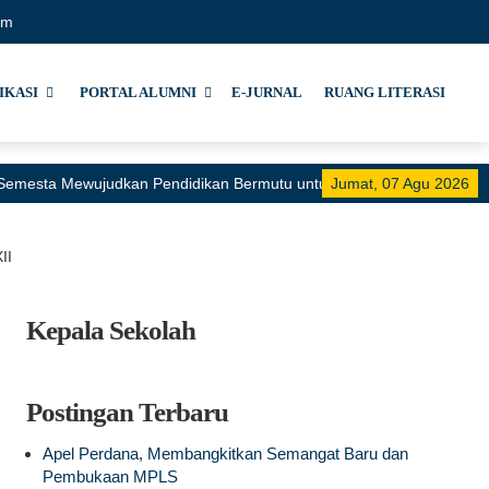
om
IKASI
PORTAL ALUMNI
E-JURNAL
RUANG LITERASI
i Semesta Mewujudkan Pendidikan Bermutu untuk Semua"
Jumat, 07 Agu 2026
II
Kepala Sekolah
Postingan Terbaru
Apel Perdana, Membangkitkan Semangat Baru dan
Pembukaan MPLS