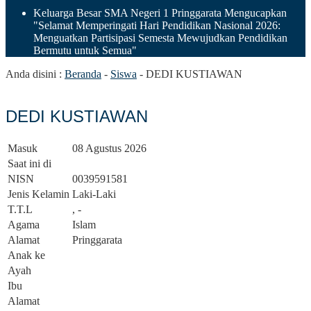
Keluarga Besar SMA Negeri 1 Pringgarata Mengucapkan
"Selamat Memperingati Hari Pendidikan Nasional 2026:
Menguatkan Partisipasi Semesta Mewujudkan Pendidikan
Bermutu untuk Semua"
Anda disini :
Beranda
-
Siswa
-
DEDI KUSTIAWAN
DEDI KUSTIAWAN
Masuk
08 Agustus 2026
Saat ini di
NISN
0039591581
Jenis Kelamin
Laki-Laki
T.T.L
, -
Agama
Islam
Alamat
Pringgarata
Anak ke
Ayah
Ibu
Alamat