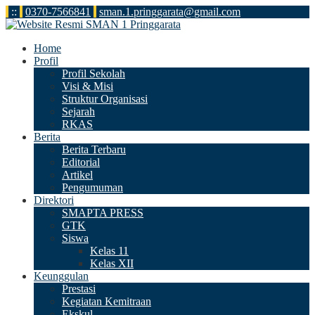
:
:
0370-7566841
sman.1.pringgarata@gmail.com
Home
Profil
Profil Sekolah
Visi & Misi
Struktur Organisasi
Sejarah
RKAS
Berita
Berita Terbaru
Editorial
Artikel
Pengumuman
Direktori
SMAPTA PRESS
GTK
Siswa
Kelas 11
Kelas XII
Keunggulan
Prestasi
Kegiatan Kemitraan
Ekskul