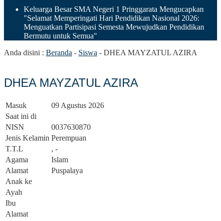
Keluarga Besar SMA Negeri 1 Pringgarata Mengucapkan
"Selamat Memperingati Hari Pendidikan Nasional 2026:
Menguatkan Partisipasi Semesta Mewujudkan Pendidikan
Bermutu untuk Semua"
Anda disini :
Beranda
-
Siswa
-
DHEA MAYZATUL AZIRA
DHEA MAYZATUL AZIRA
Masuk
09 Agustus 2026
Saat ini di
NISN
0037630870
Jenis Kelamin
Perempuan
T.T.L
, -
Agama
Islam
Alamat
Puspalaya
Anak ke
Ayah
Ibu
Alamat