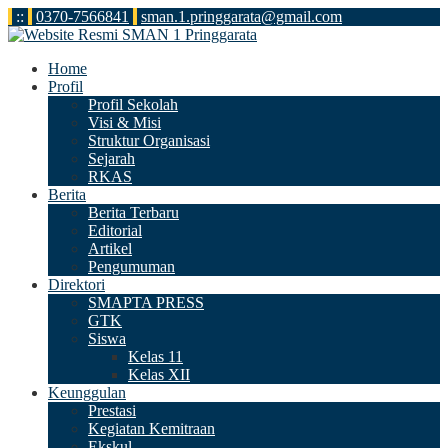
:
:
0370-7566841
sman.1.pringgarata@gmail.com
Home
Profil
Profil Sekolah
Visi & Misi
Struktur Organisasi
Sejarah
RKAS
Berita
Berita Terbaru
Editorial
Artikel
Pengumuman
Direktori
SMAPTA PRESS
GTK
Siswa
Kelas 11
Kelas XII
Keunggulan
Prestasi
Kegiatan Kemitraan
Ekskul