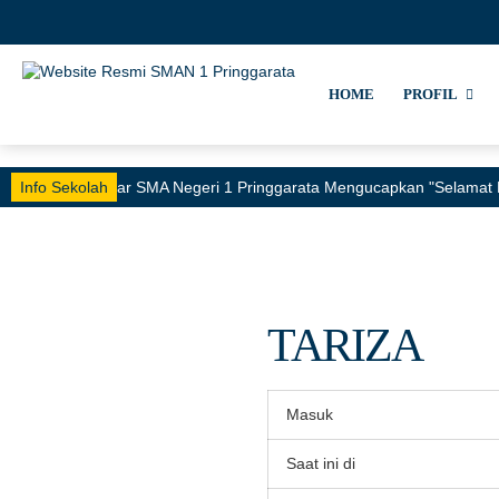
HOME
PROFIL
Info Sekolah
Keluarga Besar SMA Negeri 1 Pringgarata Mengucapkan "Selamat 
TARIZA
Masuk
Saat ini di