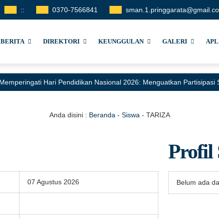
:
:
0370-7566841
sman.1.pringgarata@gmail.c
BERITA
DIREKTORI
KEUNGGULAN
GALERI
APL
Memperingati Hari Pendidikan Nasional 2026: Menguatkan Partisipas
Anda disini :
Beranda
-
Siswa
-
TARIZA
Profil
07 Agustus 2026
Belum ada da