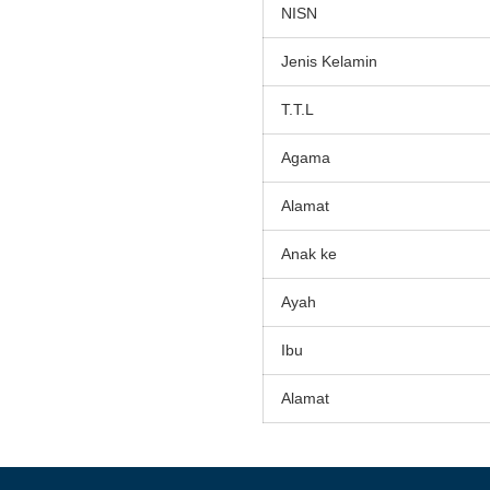
NISN
Jenis Kelamin
T.T.L
Agama
Alamat
Anak ke
Ayah
Ibu
Alamat