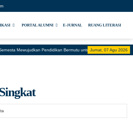
om
IKASI
PORTAL ALUMNI
E-JURNAL
RUANG LITERASI
i Semesta Mewujudkan Pendidikan Bermutu untuk Semua"
Jumat, 07 Agu 2026
 Singkat
ta