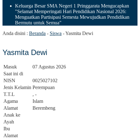
Keluarga Besar SMA Negeri 1 Pringgarata Mengucapkan
"Selamat Memperingati Hari Pendidikan Nasional 2026:
Menguatkan Partisipasi Semesta Mewujudkan Pendidikan
Bermutu untuk Semua"
Anda disini :
Beranda
-
Siswa
-
Yasmita Dewi
Yasmita Dewi
Masuk
07 Agustus 2026
Saat ini di
NISN
0025027102
Jenis Kelamin
Perempuan
T.T.L
, -
Agama
Islam
Alamat
Berembeng
Anak ke
Ayah
Ibu
Alamat