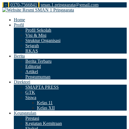
:
:
0370-7566841
sman.1.pringgarata@gmail.com
Home
Profil
Profil Sekolah
Visi & Misi
Struktur Organisasi
Sejarah
RKAS
Berita
Berita Terbaru
Editorial
Artikel
Pengumuman
Direktori
SMAPTA PRESS
GTK
Siswa
Kelas 11
Kelas XII
Keunggulan
Prestasi
Kegiatan Kemitraan
Ekskul