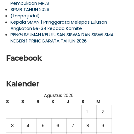
Pembukaan MPLS
SPMB TAHUN 2026
(tanpa judul)
Kepala SMAN 1 Pringgarata Melepas Lulusan
Angkatan ke-34 kepada Komite
PENGUMUMAN KELULUSAN SISWA DAN SISWI SMA
NEGERI 1 PRINGGARATA TAHUN 2026
Facebook
Kalender
Agustus 2026
S
S
R
K
J
S
M
1
2
3
4
5
6
7
8
9