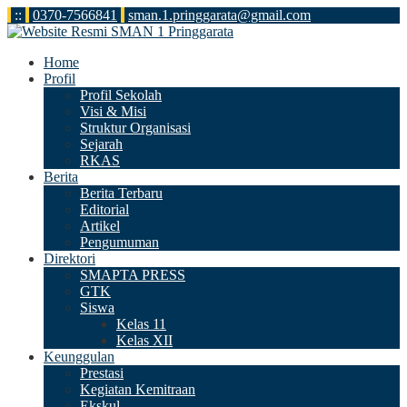
:
:
0370-7566841
sman.1.pringgarata@gmail.com
Home
Profil
Profil Sekolah
Visi & Misi
Struktur Organisasi
Sejarah
RKAS
Berita
Berita Terbaru
Editorial
Artikel
Pengumuman
Direktori
SMAPTA PRESS
GTK
Siswa
Kelas 11
Kelas XII
Keunggulan
Prestasi
Kegiatan Kemitraan
Ekskul