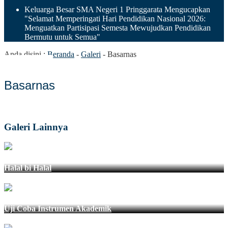
Keluarga Besar SMA Negeri 1 Pringgarata Mengucapkan
"Selamat Memperingati Hari Pendidikan Nasional 2026:
Menguatkan Partisipasi Semesta Mewujudkan Pendidikan
Bermutu untuk Semua"
Anda disini :
Beranda
-
Galeri
-
Basarnas
Basarnas
Galeri Lainnya
Halal bi Halal
Uji Coba Instrumen Akademik