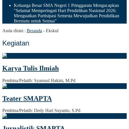
Keluarga Besar SMA Negeri 1 Pringgarata Mengucapkan
"Selamat Memperingati Hari Pendidikan Nasional 2026:
Menguatkan Partisipasi Semesta Mewujudkan Pendidikan
Bermutu untuk Semua"
Anda disini :
Beranda
-
Ekskul
Kegiatan
Karya Tulis Ilmiah
Pembina/Pelatih: Syamsul Hakim, M.Pd
Teater SMAPTA
Pembina/Pelatih: Dedy Hari Suyanto, S.Pd
Jurnalistik SMAPTA