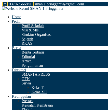
:
:
0370-7566841
sman.1.pringgarata@gmail.com
Home
Profil
Profil Sekolah
Visi & Misi
Struktur Organisasi
Sejarah
RKAS
Berita
Berita Terbaru
Editorial
Artikel
Pengumuman
Direktori
SMAPTA PRESS
GTK
Siswa
Kelas 11
Kelas XII
Keunggulan
Prestasi
Kegiatan Kemitraan
Ekskul