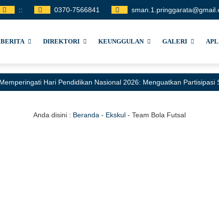
:
:
0370-7566841
sman.1.pringgarata@gmail
BERITA
DIREKTORI
KEUNGGULAN
GALERI
APL
Memperingati Hari Pendidikan Nasional 2026: Menguatkan Partisipas
Anda disini :
Beranda
-
Ekskul
-
Team Bola Futsal