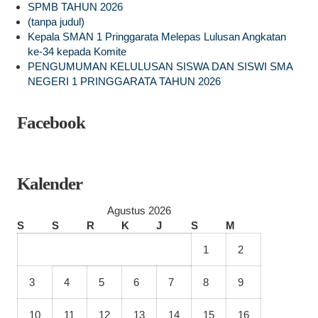
SPMB TAHUN 2026
(tanpa judul)
Kepala SMAN 1 Pringgarata Melepas Lulusan Angkatan
ke-34 kepada Komite
PENGUMUMAN KELULUSAN SISWA DAN SISWI SMA
NEGERI 1 PRINGGARATA TAHUN 2026
Facebook
Kalender
Agustus 2026
S
S
R
K
J
S
M
1
2
3
4
5
6
7
8
9
10
11
12
13
14
15
16