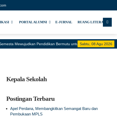
.com
IKASI
PORTAL ALUMNI
E-JURNAL
RUANG LITERASI
i Semesta Mewujudkan Pendidikan Bermutu untuk Semua"
Sabtu, 08 Agu 2026
Kepala Sekolah
Postingan Terbaru
Apel Perdana, Membangkitkan Semangat Baru dan
Pembukaan MPLS