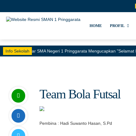
HOME
PROFIL
Info Sekolah
Keluarga Besar SMA Negeri 1 Pringgarata Mengucapkan "Selamat 
Team Bola Futsal
Pembina : Hadi Suwanto Hasan, S.Pd