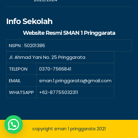
Info Sekolah
Website Resmi SMAN 1 Pringgarata
NSPN :
50201386
Jl. Ahmad Yani No. 25 Pringgarata
TELEPON
0370-7566841
EMAIL
sman.1.pringgarata@gmail.com
WHATSAPP
+62-87755032311
copyright sman 1 pringgarata 2021