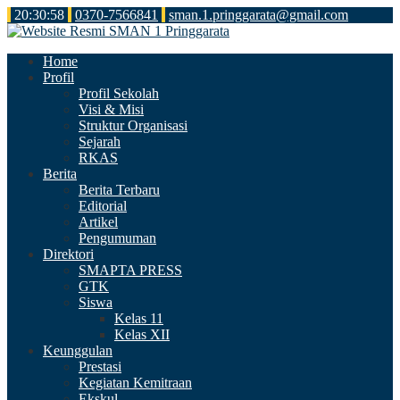
20
:
30
:
59
0370-7566841
sman.1.pringgarata@gmail.com
Home
Profil
Profil Sekolah
Visi & Misi
Struktur Organisasi
Sejarah
RKAS
Berita
Berita Terbaru
Editorial
Artikel
Pengumuman
Direktori
SMAPTA PRESS
GTK
Siswa
Kelas 11
Kelas XII
Keunggulan
Prestasi
Kegiatan Kemitraan
Ekskul