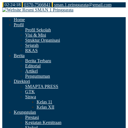
02
:
24
:
18
0370-7566841
sman.1.pringgarata@gmail.com
Home
Profil
Profil Sekolah
Visi & Misi
Struktur Organisasi
Sejarah
RKAS
Berita
Berita Terbaru
Editorial
Artikel
Pengumuman
Direktori
SMAPTA PRESS
GTK
Siswa
Kelas 11
Kelas XII
Keunggulan
Prestasi
Kegiatan Kemitraan
Ekskul