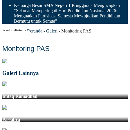
Keluarga Besar SMA Negeri 1 Pringgarata Mengucapkan
"Selamat Memperingati Hari Pendidikan Nasional 2026:
Menguatkan Partisipasi Semesta Mewujudkan Pendidikan
Bermutu untuk Semua"
Anda disini :
Beranda
-
Galeri
-
Monitoring PAS
Monitoring PAS
Galeri Lainnya
Imtaq Ramadhan
Paskibra