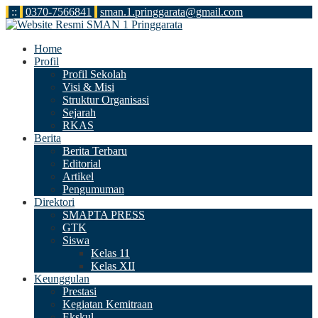
:
:
0370-7566841
sman.1.pringgarata@gmail.com
Home
Profil
Profil Sekolah
Visi & Misi
Struktur Organisasi
Sejarah
RKAS
Berita
Berita Terbaru
Editorial
Artikel
Pengumuman
Direktori
SMAPTA PRESS
GTK
Siswa
Kelas 11
Kelas XII
Keunggulan
Prestasi
Kegiatan Kemitraan
Ekskul