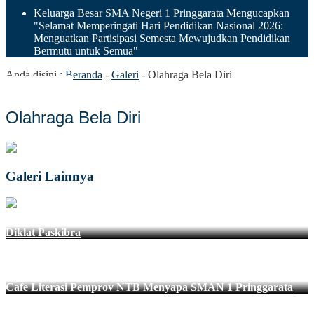
Keluarga Besar SMA Negeri 1 Pringgarata Mengucapkan
"Selamat Memperingati Hari Pendidikan Nasional 2026:
Menguatkan Partisipasi Semesta Mewujudkan Pendidikan
Bermutu untuk Semua"
Anda disini :
Beranda
-
Galeri
-
Olahraga Bela Diri
Olahraga Bela Diri
Galeri Lainnya
Diklat Paskibra
Cafe Literasi Pemprov NTB Menyapa SMAN 1 Pringgarata