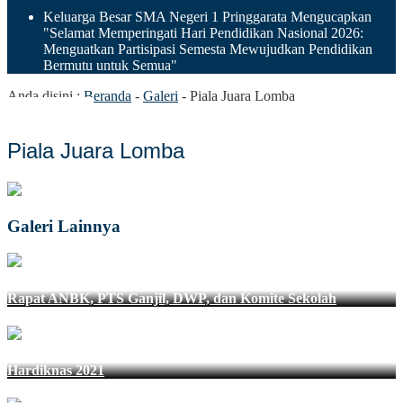
Keluarga Besar SMA Negeri 1 Pringgarata Mengucapkan
"Selamat Memperingati Hari Pendidikan Nasional 2026:
Menguatkan Partisipasi Semesta Mewujudkan Pendidikan
Bermutu untuk Semua"
Anda disini :
Beranda
-
Galeri
-
Piala Juara Lomba
Piala Juara Lomba
Galeri Lainnya
Rapat ANBK, PTS Ganjil, DWP, dan Komite Sekolah
Hardiknas 2021