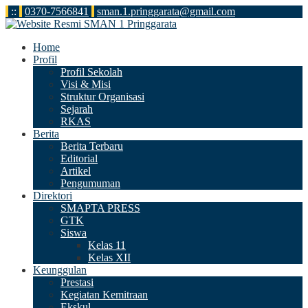
:
:
0370-7566841
sman.1.pringgarata@gmail.com
Home
Profil
Profil Sekolah
Visi & Misi
Struktur Organisasi
Sejarah
RKAS
Berita
Berita Terbaru
Editorial
Artikel
Pengumuman
Direktori
SMAPTA PRESS
GTK
Siswa
Kelas 11
Kelas XII
Keunggulan
Prestasi
Kegiatan Kemitraan
Ekskul