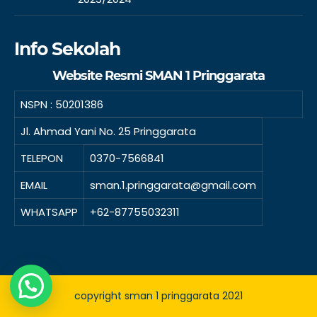
Info Sekolah
Website Resmi SMAN 1 Pringgarata
NSPN :
50201386
Jl. Ahmad Yani No. 25 Pringgarata
TELEPON
0370-7566841
EMAIL
sman.1.pringgarata@gmail.com
WHATSAPP
+62-87755032311
copyright sman 1 pringgarata 2021