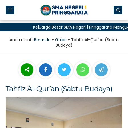
Keluarga Besar SMA Negeri 1 Pringgarata Menguca
untuk Semua"
Anda disini :
Beranda
-
Galeri
-
Tahfiz Al-Qur’an (Sabtu
Budaya)
Tahfiz Al-Qur’an (Sabtu Budaya)