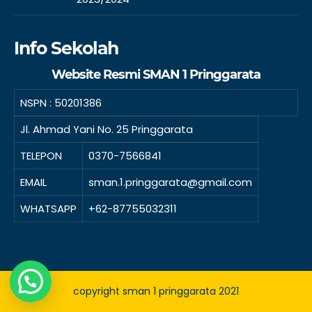
Info Sekolah
Website Resmi SMAN 1 Pringgarata
NSPN :
50201386
Jl. Ahmad Yani No. 25 Pringgarata
TELEPON
0370-7566841
EMAIL
sman.1.pringgarata@gmail.com
WHATSAPP
+62-87755032311
copyright sman 1 pringgarata 2021