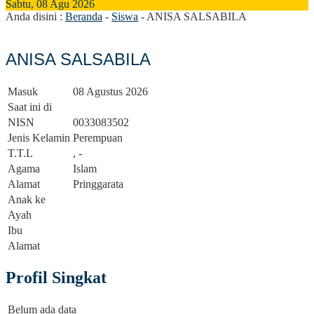
Sabtu, 08 Agu 2026
Anda disini :
Beranda
-
Siswa
-
ANISA SALSABILA
1 Pringgarata Mengucapkan "Selamat Memperingati Hari Pendidikan 
ANISA SALSABILA
Masuk
08 Agustus 2026
Saat ini di
NISN
0033083502
Jenis Kelamin
Perempuan
T.T.L
, -
Agama
Islam
Alamat
Pringgarata
Anak ke
Ayah
Ibu
Alamat
Profil Singkat
Belum ada data