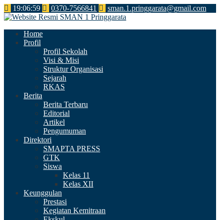
19
:
06
:
59
0370-7566841
sman.1.pringgarata@gmail.com
Home
Profil
Profil Sekolah
Visi & Misi
Struktur Organisasi
Sejarah
RKAS
Berita
Berita Terbaru
Editorial
Artikel
Pengumuman
Direktori
SMAPTA PRESS
GTK
Siswa
Kelas 11
Kelas XII
Keunggulan
Prestasi
Kegiatan Kemitraan
Ekskul