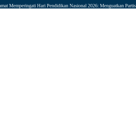
mat Memperingati Hari Pendidikan Nasional 2026: Menguatkan Part