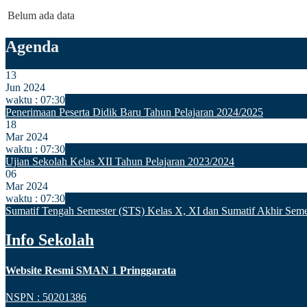
Belum ada data
Agenda
13
Jun 2024
waktu : 07:30
Penerimaan Peserta Didik Baru Tahun Pelajaran 2024/2025
18
Mar 2024
waktu : 07:30
Ujian Sekolah Kelas XII Tahun Pelajaran 2023/2024
06
Mar 2024
waktu : 07:30
Sumatif Tengah Semester (STS) Kelas X, XI dan Sumatif Akhir Seme
Info Sekolah
Website Resmi SMAN 1 Pringgarata
NSPN :
50201386