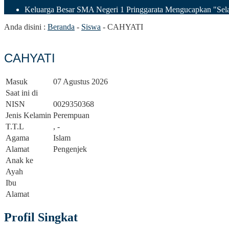
Keluarga Besar SMA Negeri 1 Pringgarata Mengucapkan "Sela
Anda disini :
Beranda
-
Siswa
-
CAHYATI
CAHYATI
Masuk
07 Agustus 2026
Saat ini di
NISN
0029350368
Jenis Kelamin
Perempuan
T.T.L
, -
Agama
Islam
Alamat
Pengenjek
Anak ke
Ayah
Ibu
Alamat
Profil Singkat