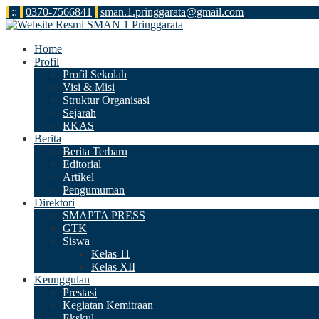
:
:
0370-7566841
sman.1.pringgarata@gmail.com
Home
Profil
Profil Sekolah
Visi & Misi
Struktur Organisasi
Sejarah
RKAS
Berita
Berita Terbaru
Editorial
Artikel
Pengumuman
Direktori
SMAPTA PRESS
GTK
Siswa
Kelas 11
Kelas XII
Keunggulan
Prestasi
Kegiatan Kemitraan
Ekskul