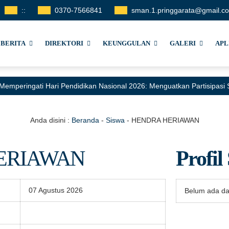
:
:
0370-7566841
sman.1.pringgarata@gmail.c
BERITA
DIREKTORI
KEUNGGULAN
GALERI
APL
Memperingati Hari Pendidikan Nasional 2026: Menguatkan Partisipas
Anda disini :
Beranda
-
Siswa
-
HENDRA HERIAWAN
ERIAWAN
Profil
07 Agustus 2026
Belum ada da