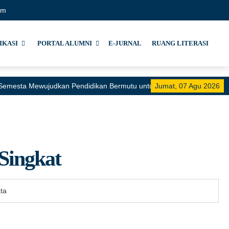
om
IKASI
PORTAL ALUMNI
E-JURNAL
RUANG LITERASI
i Semesta Mewujudkan Pendidikan Bermutu untuk Semua"
Jumat, 07 Agu 2026
 Singkat
ta