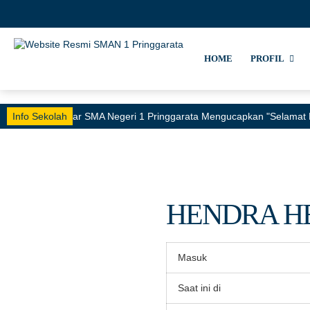
HOME
PROFIL
Info Sekolah
Keluarga Besar SMA Negeri 1 Pringgarata Mengucapkan "Selamat 
HENDRA H
Masuk
Saat ini di