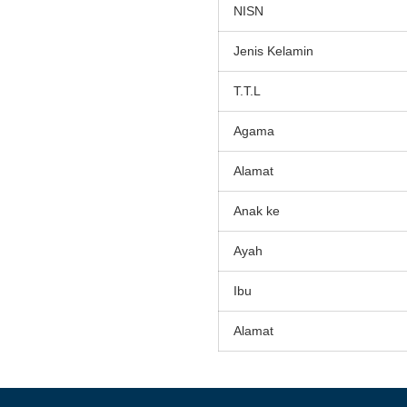
NISN
Jenis Kelamin
T.T.L
Agama
Alamat
Anak ke
Ayah
Ibu
Alamat