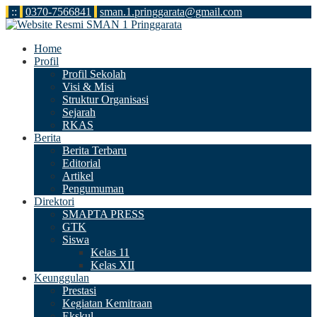
:
:
0370-7566841
sman.1.pringgarata@gmail.com
Home
Profil
Profil Sekolah
Visi & Misi
Struktur Organisasi
Sejarah
RKAS
Berita
Berita Terbaru
Editorial
Artikel
Pengumuman
Direktori
SMAPTA PRESS
GTK
Siswa
Kelas 11
Kelas XII
Keunggulan
Prestasi
Kegiatan Kemitraan
Ekskul