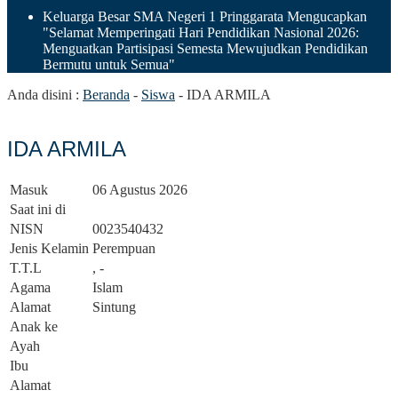
Keluarga Besar SMA Negeri 1 Pringgarata Mengucapkan
"Selamat Memperingati Hari Pendidikan Nasional 2026:
Menguatkan Partisipasi Semesta Mewujudkan Pendidikan
Bermutu untuk Semua"
Anda disini :
Beranda
-
Siswa
-
IDA ARMILA
IDA ARMILA
Masuk
06 Agustus 2026
Saat ini di
NISN
0023540432
Jenis Kelamin
Perempuan
T.T.L
, -
Agama
Islam
Alamat
Sintung
Anak ke
Ayah
Ibu
Alamat