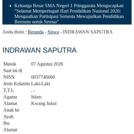
Keluarga Besar SMA Negeri 1 Pringgarata Mengucapkan
"Selamat Memperingati Hari Pendidikan Nasional 2026:
Menguatkan Partisipasi Semesta Mewujudkan Pendidikan
Bermutu untuk Semua"
Anda disini :
Beranda
-
Siswa
-
INDRAWAN SAPUTRA
INDRAWAN SAPUTRA
Masuk
07 Agustus 2026
Saat ini di
NISN
0037746660
Jenis Kelamin
Laki-Laki
T.T.L
, -
Agama
Islam
Alamat
Kwang Jukut
Anak ke
Ayah
Ibu
Alamat