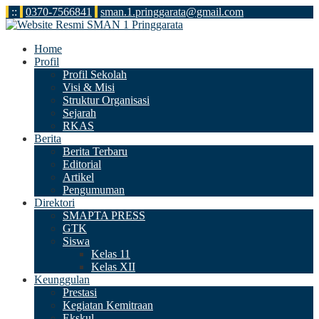
:
:
0370-7566841
sman.1.pringgarata@gmail.com
Home
Profil
Profil Sekolah
Visi & Misi
Struktur Organisasi
Sejarah
RKAS
Berita
Berita Terbaru
Editorial
Artikel
Pengumuman
Direktori
SMAPTA PRESS
GTK
Siswa
Kelas 11
Kelas XII
Keunggulan
Prestasi
Kegiatan Kemitraan
Ekskul