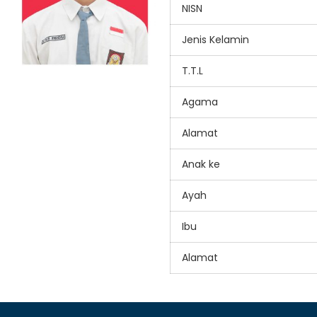
NISN
Jenis Kelamin
T.T.L
Agama
Alamat
Anak ke
Ayah
Ibu
Alamat