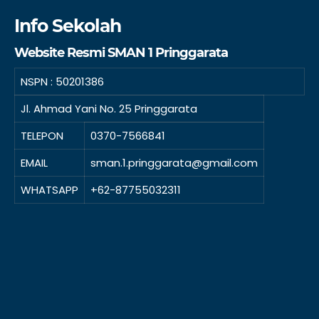
Info Sekolah
Website Resmi SMAN 1 Pringgarata
NSPN :
50201386
Jl. Ahmad Yani No. 25 Pringgarata
TELEPON
0370-7566841
EMAIL
sman.1.pringgarata@gmail.com
WHATSAPP
+62-87755032311