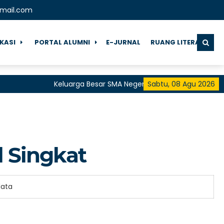
gmail.com
IKASI
PORTAL ALUMNI
E-JURNAL
RUANG LITERASI
Keluarga Besar SMA Negeri 1 Pringgarata Menguca
Sabtu, 08 Agu 2026
untuk Semua"
l Singkat
data