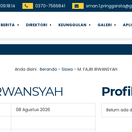
09
:
18
:
14
0370-7566841
sman.1.pringgarata@
BERITA
DIREKTORI
KEUNGGULAN
GALERI
APL
Anda disini :
Beranda
-
Siswa
-
M. FAJRI IRWANSYAH
 IRWANSYAH
Profi
08 Agustus 2026
Belum ada 