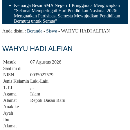
Keluarga Besar SMA Negeri 1 Pringgarata Mengucapkan
"Selamat Memperingati Hari Pendidikan Nasional 2026:
Menguatkan Partisipasi Semesta Mewujudkan Pendidikan
Bermutu untuk Semua"
Anda disini :
Beranda
-
Siswa
-
WAHYU HADI ALFIAN
WAHYU HADI ALFIAN
Masuk
07 Agustus 2026
Saat ini di
NISN
0035027579
Jenis Kelamin
Laki-Laki
T.T.L
, -
Agama
Islam
Alamat
Repok Dasan Baru
Anak ke
Ayah
Ibu
Alamat