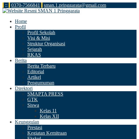
:
:
0370-7566841
sman.1.pringgarata@gmail.com
Home
Profil
Profil Sekolah
Visi & Misi
Struktur Organisasi
Sejarah
RKAS
Berita
Berita Terbaru
Editorial
Artikel
Pengumuman
Direktori
SMAPTA PRESS
GTK
Siswa
Kelas 11
Kelas XII
Keunggulan
Prestasi
Kegiatan Kemitraan
Ekskul