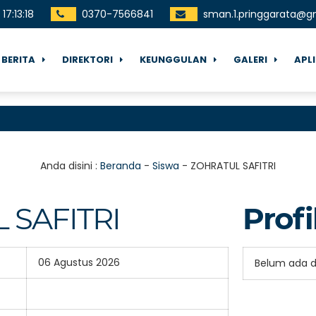
17
:
13
:
18
0370-7566841
sman.1.pringgarata@g
BERITA
DIREKTORI
KEUNGGULAN
GALERI
APL
Anda disini :
Beranda
-
Siswa
-
ZOHRATUL SAFITRI
 SAFITRI
Profi
06 Agustus 2026
Belum ada 