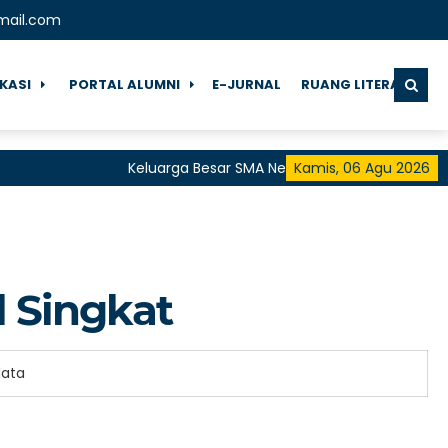
mail.com
IKASI
PORTAL ALUMNI
E-JURNAL
RUANG LITERASI
Keluarga Besar SMA Negeri 1 Pringgarata Meng
Kamis, 06 Agu 2026
untuk Semua"
l Singkat
data