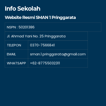
Info Sekolah
Website Resmi SMAN 1 Pringgarata
NSPN :
50201386
Jl. Ahmad Yani No. 25 Pringgarata
TELEPON
0370-7566841
EMAIL
sman.1.pringgarata@gmail.com
WHATSAPP
+62-87755032311