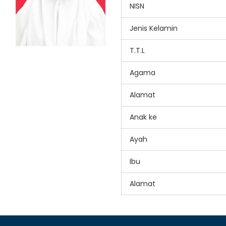
NISN
Jenis Kelamin
T.T.L
Agama
Alamat
Anak ke
Ayah
Ibu
Alamat