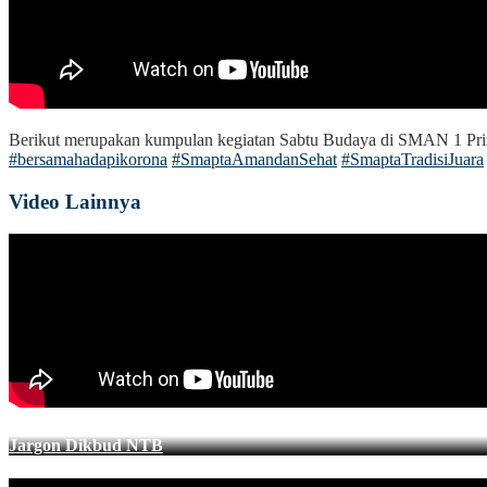
Berikut merupakan kumpulan kegiatan Sabtu Budaya di SMAN 1 Pri
#bersamahadapikorona
#SmaptaAmandanSehat
#SmaptaTradisiJuara
Video Lainnya
Jargon Dikbud NTB