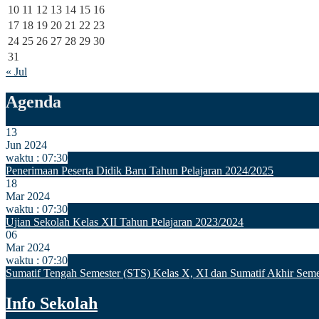
10
11
12
13
14
15
16
17
18
19
20
21
22
23
24
25
26
27
28
29
30
31
« Jul
Agenda
13
Jun 2024
waktu : 07:30
Penerimaan Peserta Didik Baru Tahun Pelajaran 2024/2025
18
Mar 2024
waktu : 07:30
Ujian Sekolah Kelas XII Tahun Pelajaran 2023/2024
06
Mar 2024
waktu : 07:30
Sumatif Tengah Semester (STS) Kelas X, XI dan Sumatif Akhir Seme
Info Sekolah