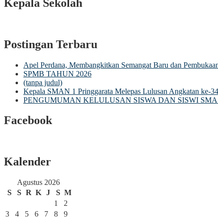
Kepala Sekolah
Postingan Terbaru
Apel Perdana, Membangkitkan Semangat Baru dan Pembuka
SPMB TAHUN 2026
(tanpa judul)
Kepala SMAN 1 Pringgarata Melepas Lulusan Angkatan ke-3
PENGUMUMAN KELULUSAN SISWA DAN SISWI SMA 
Facebook
Kalender
Agustus 2026
S
S
R
K
J
S
M
1
2
3
4
5
6
7
8
9