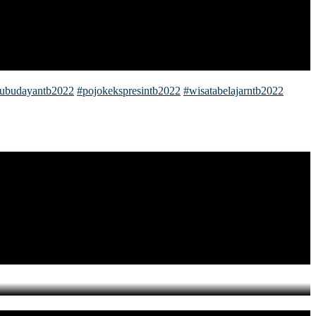
tubudayantb2022
#pojokekspresintb2022
#wisatabelajarntb2022