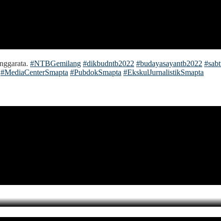
nggarata.
#NTBGemilang
#dikbudntb2022
#budayasayantb2022
#sab
#MediaCenterSmapta
#PubdokSmapta
#EkskulJurnalistikSmapta