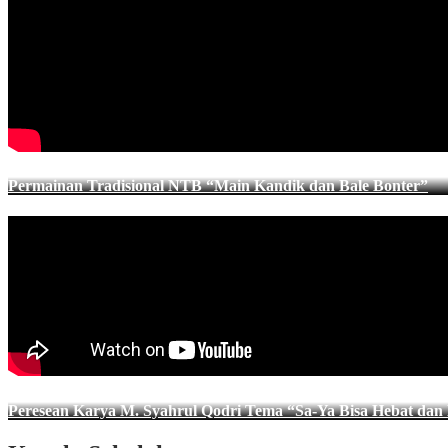
Permainan Tradisional NTB “Main Kandik dan Bale Bonter”
Peresean Karya M. Syahrul Qodri Tema “Sa-Ya Bisa Hebat dan