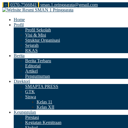
:
:
0370-7566841
sman.1.pringgarata@gmail.com
Home
Profil
Profil Sekolah
Visi & Misi
Struktur Organisasi
Sejarah
RKAS
Berita
Berita Terbaru
Editorial
Artikel
Pengumuman
Direktori
SMAPTA PRESS
GTK
Siswa
Kelas 11
Kelas XII
Keunggulan
Prestasi
Kegiatan Kemitraan
Ekskul