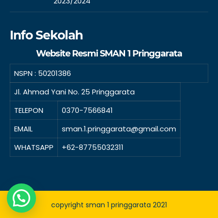
2023/2024
Info Sekolah
Website Resmi SMAN 1 Pringgarata
NSPN :
50201386
Jl. Ahmad Yani No. 25 Pringgarata
TELEPON
0370-7566841
EMAIL
sman.1.pringgarata@gmail.com
WHATSAPP
+62-87755032311
copyright sman 1 pringgarata 2021