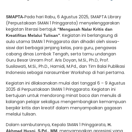
Pada hari Rabu, 6 Agustus 2025, SMAPTA Library
SMAPTA-
(Perpustakaan SMAN 1 Pringgarata) menyelenggarakan
kegiatan literasi bertajuk
“Mengasah Nalar Kritis dan
. Kegiatan ini berlangsung di
Kreatifitas Melalui Tulisan”
aula utama SMAN 1 Pringgarata dan dihadiri oleh siswa-
siswi dari berbagai jenjang kelas, para guru, pengawas
cabang dinas Lombok Tengah, serta tamu undangan
Guru Besar Unram Prof. Aris Doyan, M.Si., Ph.D, Prof.
Susilawati, M.Si., Ph.D., Hamidi, M.Pd., dan Tim Balai Publikasi
Indonesia sebagai narasumber Workshop di hari pertama.
Kegiatan ini dilaksanakan mulai dari tanggal 6 – 9 Agustus
2025 di Perpustakaan SMAN 1 Pringgarata. Kegiatan ini
bertujuan untuk mendorong minat baca dan menulis di
kalangan pelajar sekaligus mengembangkan kemampuan
berpikir kritis dan kreatif dalam menyampaikan gagasan
melalui tulisan.
Dalam sambutannya, Kepala SMAN 1 Pringgarata,
H.
, menyampaikan apresiasi yang
Akhmad Husni, S.Pd., MM