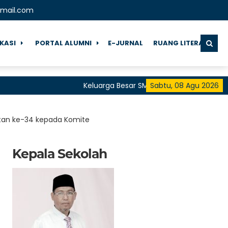
gmail.com
IKASI
PORTAL ALUMNI
E-JURNAL
RUANG LITERASI
Keluarga Besar SMA Negeri 1 Pringgarata Meng
Sabtu, 08 Agu 2026
untuk Semua"
atan ke-34 kepada Komite
Kepala Sekolah