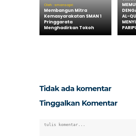
MEMUL
Oleh : smansapri
Membangun Mitra
DENGA
Kemasyarakatan SMAN 1
AL-QU
Pringgarata
MENYI
Menghadirkan Tokoh
PARIP
Tidak ada komentar
Tinggalkan Komentar