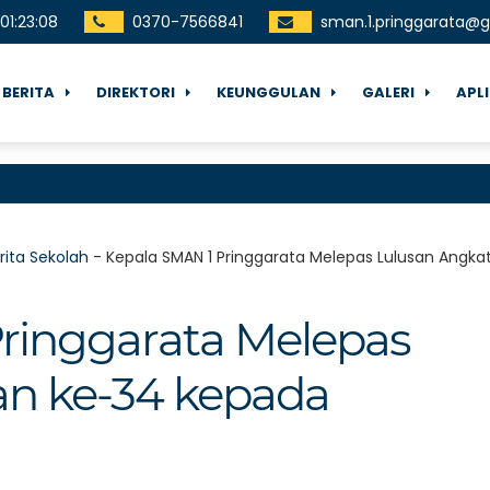
01
:
23
:
09
0370-7566841
sman.1.pringgarata@
BERITA
DIREKTORI
KEUNGGULAN
GALERI
APL
rita Sekolah
-
Kepala SMAN 1 Pringgarata Melepas Lulusan Angk
ringgarata Melepas
an ke-34 kepada