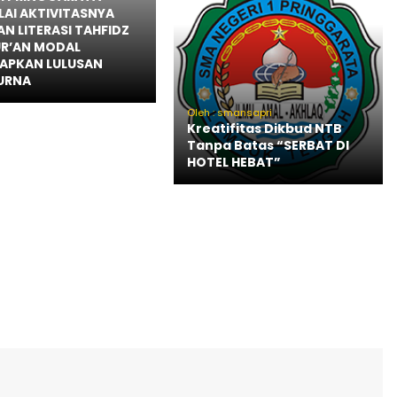
AI AKTIVITASNYA
N LITERASI TAHFIDZ
R’AN MODAL
APKAN LULUSAN
URNA
Oleh : smansapri
Kreatifitas Dikbud NTB
Tanpa Batas “SERBAT DI
HOTEL HEBAT”