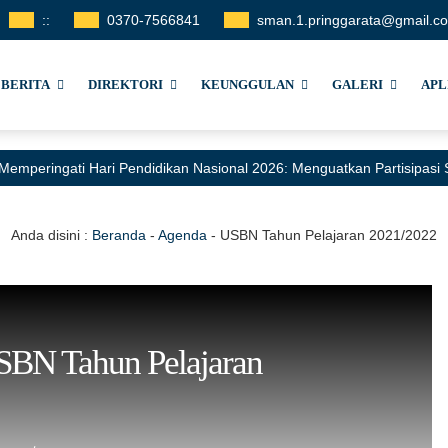
:
:
0370-7566841
sman.1.pringgarata@gmail.c
BERITA
DIREKTORI
KEUNGGULAN
GALERI
APL
Memperingati Hari Pendidikan Nasional 2026: Menguatkan Partisipas
Anda disini :
Beranda
-
Agenda
-
USBN Tahun Pelajaran 2021/2022
BN Tahun Pelajaran