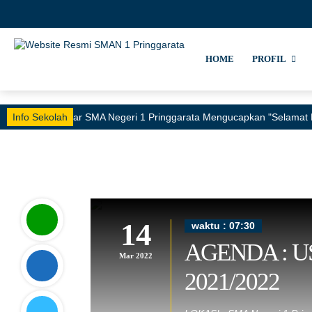
HOME
PROFIL
Info Sekolah
Keluarga Besar SMA Negeri 1 Pringgarata Mengucapkan "Selamat 
14
waktu : 07:30
AGENDA : US
Mar 2022
2021/2022