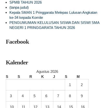
SPMB TAHUN 2026
(tanpa judul)
Kepala SMAN 1 Pringgarata Melepas Lulusan Angkatan
ke-34 kepada Komite
PENGUMUMAN KELULUSAN SISWA DAN SISWI SMA
NEGERI 1 PRINGGARATA TAHUN 2026
Facebook
Kalender
Agustus 2026
S
S
R
K
J
S
M
1
2
3
4
5
6
7
8
9
10
11
12
13
14
15
16