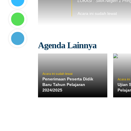
LOKASI : SMA Negeri 1 Prin
Acara ini sudah lewat
Agenda Lainnya
Acara ini sudah lewat
Penerimaan Peserta Didik
Acara ini
Baru Tahun Pelajaran
Ujian 
2024/2025
Pelaja