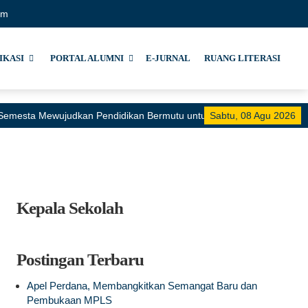
om
IKASI
PORTAL ALUMNI
E-JURNAL
RUANG LITERASI
i Semesta Mewujudkan Pendidikan Bermutu untuk Semua"
Sabtu, 08 Agu 2026
Kepala Sekolah
Postingan Terbaru
Apel Perdana, Membangkitkan Semangat Baru dan
Pembukaan MPLS