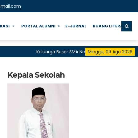
gmail.com
IKASI
PORTAL ALUMNI
E-JURNAL
RUANG LITERASI
Keluarga Besar SMA Negeri 1 Pringgarata Menguc
Minggu, 09 Agu 2026
untuk Semua"
Kepala Sekolah