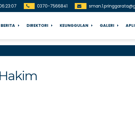
06
:
23
:
07
0370-7566841
sman.1.pringgarata@
BERITA
DIREKTORI
KEUNGGULAN
GALERI
APL
l Hakim