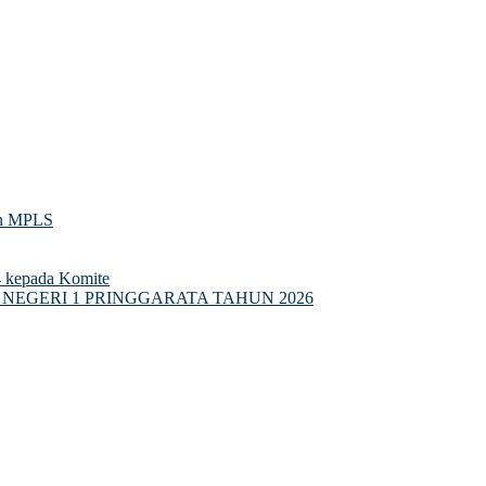
asional 2026: Menguatkan Partisipasi Semesta Mewujudkan Pendidi
an MPLS
4 kepada Komite
NEGERI 1 PRINGGARATA TAHUN 2026