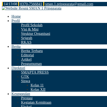
14
:
13
:
08
0370-7566841
sman.1.pringgarata@gmail.com
Home
Profil
Profil Sekolah
Visi & Misi
Struktur Organisasi
Sejarah
RKAS
Berita
Berita Terbaru
Editorial
Artikel
Pengumuman
Direktori
SMAPTA PRESS
GTK
Siswa
Kelas 11
Kelas XII
Keunggulan
Prestasi
Kegiatan Kemitraan
Ekskul