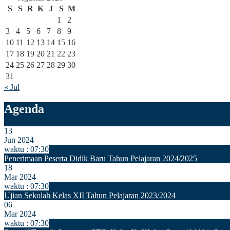
S
S
R
K
J
S
M
1
2
3
4
5
6
7
8
9
10
11
12
13
14
15
16
17
18
19
20
21
22
23
24
25
26
27
28
29
30
31
« Jul
Agenda
13
Jun 2024
waktu : 07:30
Penerimaan Peserta Didik Baru Tahun Pelajaran 2024/2025
18
Mar 2024
waktu : 07:30
Ujian Sekolah Kelas XII Tahun Pelajaran 2023/2024
06
Mar 2024
waktu : 07:30