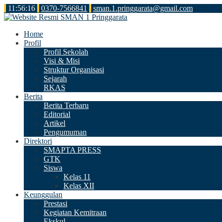
11
:
56
:
16
0370-7566841
sman.1.pringgarata@gmail.com
Home
Profil
Profil Sekolah
Visi & Misi
Struktur Organisasi
Sejarah
RKAS
Berita
Berita Terbaru
Editorial
Artikel
Pengumuman
Direktori
SMAPTA PRESS
GTK
Siswa
Kelas 11
Kelas XII
Keunggulan
Prestasi
Kegiatan Kemitraan
Ekskul