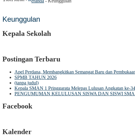
Anda disini :
Beranda
-
Keunggulan
1 Pringgarata Mengucapkan "Selamat Memperingati Hari Pendidikan 
Keunggulan
Kepala Sekolah
Postingan Terbaru
Apel Perdana, Membangkitkan Semangat Baru dan Pembuka
SPMB TAHUN 2026
(tanpa judul)
Kepala SMAN 1 Pringgarata Melepas Lulusan Angkatan ke-3
PENGUMUMAN KELULUSAN SISWA DAN SISWI SMA 
Facebook
Kalender