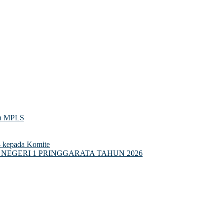
Nasional 2026: Menguatkan Partisipasi Semesta Mewujudkan Pendidi
an MPLS
4 kepada Komite
NEGERI 1 PRINGGARATA TAHUN 2026