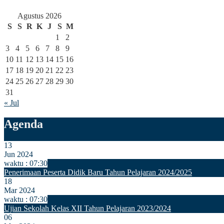
Agustus 2026
S
S
R
K
J
S
M
1
2
3
4
5
6
7
8
9
10
11
12
13
14
15
16
17
18
19
20
21
22
23
24
25
26
27
28
29
30
31
« Jul
Agenda
13
Jun 2024
waktu : 07:30
Penerimaan Peserta Didik Baru Tahun Pelajaran 2024/2025
18
Mar 2024
waktu : 07:30
Ujian Sekolah Kelas XII Tahun Pelajaran 2023/2024
06