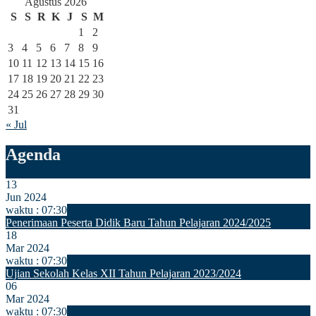
Agustus 2026
S
S
R
K
J
S
M
1
2
3
4
5
6
7
8
9
10
11
12
13
14
15
16
17
18
19
20
21
22
23
24
25
26
27
28
29
30
31
« Jul
Agenda
13
Jun 2024
waktu : 07:30
Penerimaan Peserta Didik Baru Tahun Pelajaran 2024/2025
18
Mar 2024
waktu : 07:30
Ujian Sekolah Kelas XII Tahun Pelajaran 2023/2024
06
Mar 2024
waktu : 07:30