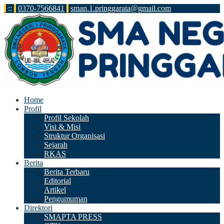
:
:
0370-7566841
sman.1.pringgarata@gmail.com
Home
Profil
Profil Sekolah
Visi & Misi
Struktur Organisasi
Sejarah
RKAS
Berita
Berita Terbaru
Editorial
Artikel
Pengumuman
Direktori
SMAPTA PRESS