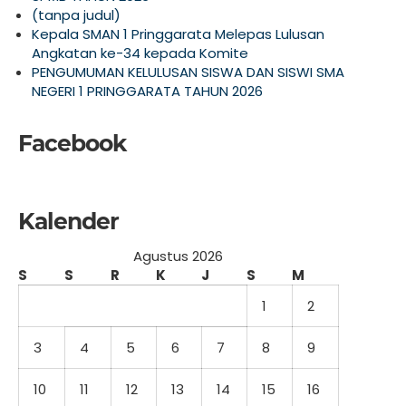
(tanpa judul)
Kepala SMAN 1 Pringgarata Melepas Lulusan
Angkatan ke-34 kepada Komite
PENGUMUMAN KELULUSAN SISWA DAN SISWI SMA
NEGERI 1 PRINGGARATA TAHUN 2026
Facebook
Kalender
Agustus 2026
S
S
R
K
J
S
M
1
2
3
4
5
6
7
8
9
10
11
12
13
14
15
16