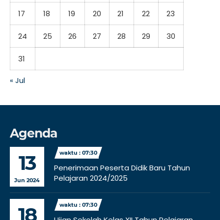
17
18
19
20
21
22
23
24
25
26
27
28
29
30
31
« Jul
Agenda
waktu : 07:30
13
Penerimaan Peserta Didik Baru Tahun
Pelajaran 2024/2025
Jun 2024
waktu : 07:30
18
Ujian Sekolah Kelas XII Tahun Pelajaran