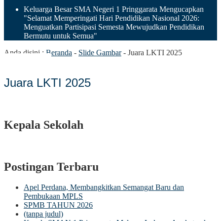
Keluarga Besar SMA Negeri 1 Pringgarata Mengucapkan
"Selamat Memperingati Hari Pendidikan Nasional 2026:
Menguatkan Partisipasi Semesta Mewujudkan Pendidikan
Bermutu untuk Semua"
Anda disini :
Beranda
-
Slide Gambar
-
Juara LKTI 2025
Juara LKTI 2025
Kepala Sekolah
Postingan Terbaru
Apel Perdana, Membangkitkan Semangat Baru dan
Pembukaan MPLS
SPMB TAHUN 2026
(tanpa judul)