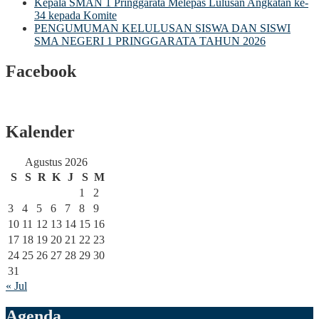
Kepala SMAN 1 Pringgarata Melepas Lulusan Angkatan ke-
34 kepada Komite
PENGUMUMAN KELULUSAN SISWA DAN SISWI
SMA NEGERI 1 PRINGGARATA TAHUN 2026
Facebook
Kalender
Agustus 2026
S
S
R
K
J
S
M
1
2
3
4
5
6
7
8
9
10
11
12
13
14
15
16
17
18
19
20
21
22
23
24
25
26
27
28
29
30
31
« Jul
Agenda