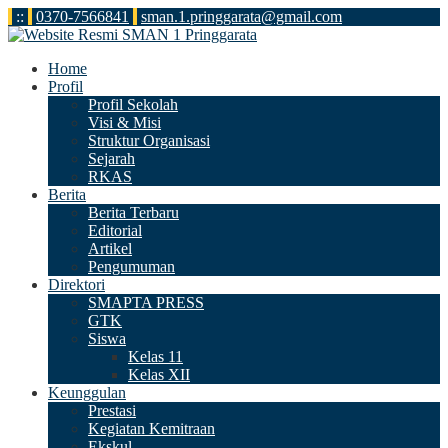
:
:
0370-7566841
sman.1.pringgarata@gmail.com
Home
Profil
Profil Sekolah
Visi & Misi
Struktur Organisasi
Sejarah
RKAS
Berita
Berita Terbaru
Editorial
Artikel
Pengumuman
Direktori
SMAPTA PRESS
GTK
Siswa
Kelas 11
Kelas XII
Keunggulan
Prestasi
Kegiatan Kemitraan
Ekskul