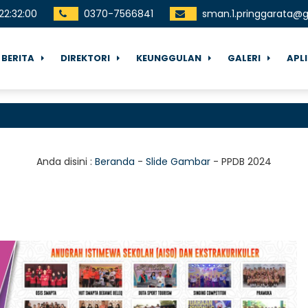
22
:
32
:
00
0370-7566841
sman.1.pringgarata@
BERITA
DIREKTORI
KEUNGGULAN
GALERI
APL
Anda disini :
Beranda
-
Slide Gambar
-
PPDB 2024