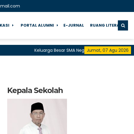
gmail.com
IKASI
PORTAL ALUMNI
E-JURNAL
RUANG LITERASI
Keluarga Besar SMA Negeri 1 Pringgarata Menguca
Jumat, 07 Agu 2026
untuk Semua"
Kepala Sekolah