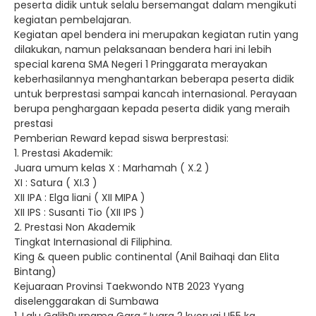
peserta didik untuk selalu bersemangat dalam mengikuti
kegiatan pembelajaran.
Kegiatan apel bendera ini merupakan kegiatan rutin yang
dilakukan, namun pelaksanaan bendera hari ini lebih
special karena SMA Negeri 1 Pringgarata merayakan
keberhasilannya menghantarkan beberapa peserta didik
untuk berprestasi sampai kancah internasional. Perayaan
berupa penghargaan kepada peserta didik yang meraih
prestasi
Pemberian Reward kepad siswa berprestasi:
1. Prestasi Akademik:
Juara umum kelas X : Marhamah ( X.2 )
XI : Satura ( XI.3 )
XII IPA : Elga liani ( XII MIPA )
XII IPS : Susanti Tio (XII IPS )
2. Prestasi Non Akademik
Tingkat Internasional di Filiphina.
King & queen public continental (Anil Baihaqi dan Elita
Bintang)
Kejuaraan Provinsi Taekwondo NTB 2023 Yyang
diselenggarakan di Sumbawa
1. Lalu GalihPurnama Gara “Juara 2 kyorugi U55 kg