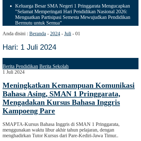
Keluarga Besar SMA Negeri 1 Pringgarata Mengucapkan
"Selamat Memperingati Hari Pendidikan Nasional 2026:
Menguatkan Partisipasi Semesta Mewujudkan Pendidikan
Bermutu untuk Semua"
Anda disini :
Beranda
-
2024
-
Juli
-
01
Hari:
1 Juli 2024
Berita Pendidikan
Berita Sekolah
1 Juli 2024
Meningkatkan Kemampuan Komunikasi
Bahasa Asing, SMAN 1 Pringgarata,
Mengadakan Kursus Bahasa Inggris
Kampoeng Pare
SMAPTA-Kursus Bahasa Inggris di SMAN 1 Pringgarata,
menggunakan waktu libur akhir tahun pelajaran, dengan
menghadirkan Tutor Kursus dari Pare-Kediri-Jawa Timur..