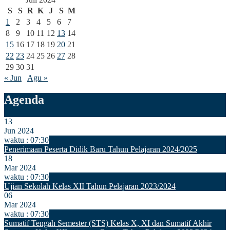
S
S
R
K
J
S
M
1
2
3
4
5
6
7
8
9
10
11
12
13
14
15
16
17
18
19
20
21
22
23
24
25
26
27
28
29
30
31
« Jun
Agu »
Agenda
13
Jun 2024
waktu : 07:30
Penerimaan Peserta Didik Baru Tahun Pelajaran 2024/2025
18
Mar 2024
waktu : 07:30
Ujian Sekolah Kelas XII Tahun Pelajaran 2023/2024
06
Mar 2024
waktu : 07:30
Sumatif Tengah Semester (STS) Kelas X, XI dan Sumatif Akhir