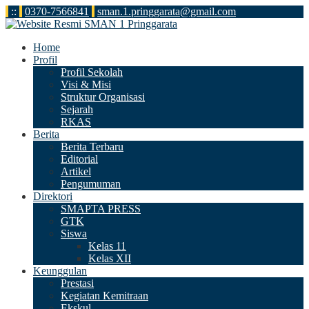
:
:
0370-7566841
sman.1.pringgarata@gmail.com
Home
Profil
Profil Sekolah
Visi & Misi
Struktur Organisasi
Sejarah
RKAS
Berita
Berita Terbaru
Editorial
Artikel
Pengumuman
Direktori
SMAPTA PRESS
GTK
Siswa
Kelas 11
Kelas XII
Keunggulan
Prestasi
Kegiatan Kemitraan
Ekskul