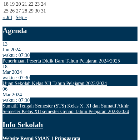
18
19
20
21
22
23
24
25
26
27
28
29
30
31
« Jul
Sep »
Agenda
13
Jun 2024
waktu : 07:30
Penerimaan Peserta Didik Baru Tahun Pelajaran 2024/2025
18
Mar 2024
waktu : 07:30
Ujian Sekolah Kelas XII Tahun Pelajaran 2023/2024
06
Mar 2024
waktu : 07:30
Sumatif Tengah Semester (STS) Kelas X, XI dan Sumatif Akhir
Semester Kelas XII semester Genap Tahun Pelajaran 2023/2024
Info Sekolah
Website Resmi SMAN 1 Pringgarata