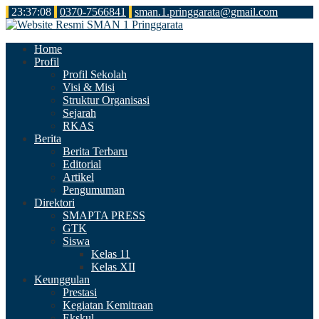
23
:
37
:
09
0370-7566841
sman.1.pringgarata@gmail.com
Home
Profil
Profil Sekolah
Visi & Misi
Struktur Organisasi
Sejarah
RKAS
Berita
Berita Terbaru
Editorial
Artikel
Pengumuman
Direktori
SMAPTA PRESS
GTK
Siswa
Kelas 11
Kelas XII
Keunggulan
Prestasi
Kegiatan Kemitraan
Ekskul