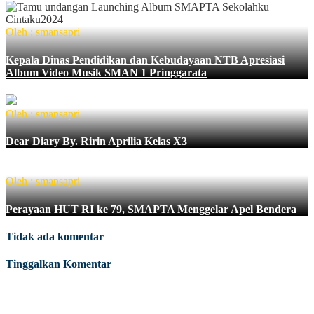
Oleh : smansapri
Kepala Dinas Pendidikan dan Kebudayaan NTB Apresiasi
Album Video Musik SMAN 1 Pringgarata
Oleh : smansapri
Dear Diary By. Ririn Aprilia Kelas X3
Oleh : smansapri
Perayaan HUT RI ke 79, SMAPTA Menggelar Apel Bendera
Tidak ada komentar
Tinggalkan Komentar