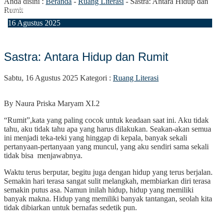
Anda disini :
Beranda
-
Ruang Literasi
-
Sastra: Antara Hidup dan
inggarata Mengucapkan "Selamat Memperingati Hari Pendidikan Nasi
Rumit
16
Agustus
2025
Sastra: Antara Hidup dan Rumit
Sabtu, 16 Agustus 2025
Kategori :
Ruang Literasi
By Naura Priska Maryam XI.2
“Rumit”,kata yang paling cocok untuk keadaan saat ini. Aku tidak
tahu, aku tidak tahu apa yang harus dilakukan. Seakan-akan semua
ini menjadi teka-teki yang hinggap di kepala, banyak sekali
pertanyaan-pertanyaan yang muncul, yang aku sendiri sama sekali
tidak bisa menjawabnya.
Waktu terus berputar, begitu juga dengan hidup yang terus berjalan.
Semakin hari terasa sangat sulit melangkah, membiarkan diri terasa
semakin putus asa. Namun inilah hidup, hidup yang memiliki
banyak makna. Hidup yang memiliki banyak tantangan, seolah kita
tidak dibiarkan untuk bernafas sedetik pun.