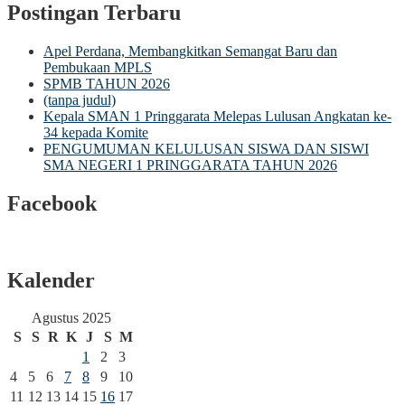
Postingan Terbaru
Apel Perdana, Membangkitkan Semangat Baru dan
Pembukaan MPLS
SPMB TAHUN 2026
(tanpa judul)
Kepala SMAN 1 Pringgarata Melepas Lulusan Angkatan ke-
34 kepada Komite
PENGUMUMAN KELULUSAN SISWA DAN SISWI
SMA NEGERI 1 PRINGGARATA TAHUN 2026
Facebook
Kalender
Agustus 2025
S
S
R
K
J
S
M
1
2
3
4
5
6
7
8
9
10
11
12
13
14
15
16
17