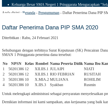
Keluarga Besar SMA Negeri 1 Pringgarata Mengucapkan "Sela
Anda disini :
Beranda
-
Pengumuman
-
Daftar Penerima Dana PIP 
Daftar Penerima Dana PIP SMA 2020
Diterbitkan : Rabu, 24 Februari 2021
Sehubungan dengan terbitnya Surat Keputusan (SK) Pencairan Dan
SMAN 1 Pringgarata penerima dana tersebut:
No
NPSN
Kelas
Rombel
Nama Peserta Didik
Nama Ibu Ka
1
50201386
12
XII.IIS.1
JULAIPI
NIATI
2
50201386
12
XII.IIS.1
RIO FEBRIAN
RUSITAH
3
50201386
10
X.MIA.2
MULIANA
ROHILIM
4
50201386
10
X.IIS.3
Syakban
Rusmin
Untuk melengkapi administrasi sebagai persyaratan menyelesaikan pr
Demikian informasi ini kami sampaikan, atas kerjasama yang baik ka