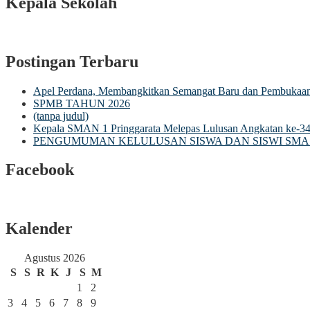
Kepala Sekolah
Postingan Terbaru
Apel Perdana, Membangkitkan Semangat Baru dan Pembuka
SPMB TAHUN 2026
(tanpa judul)
Kepala SMAN 1 Pringgarata Melepas Lulusan Angkatan ke-3
PENGUMUMAN KELULUSAN SISWA DAN SISWI SMA 
Facebook
Kalender
Agustus 2026
S
S
R
K
J
S
M
1
2
3
4
5
6
7
8
9