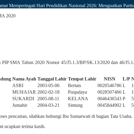
mat Memperingati Hari Pendidikan Nasional 2026: Menguatkan Part
SMA 2020
a PIP SMA Tahun 2020 Nomor 45/J5.1.3/BP/SK.13/2020 dan 46/J5.1.3/
ndung
Nama Ayah
Tanggal Lahir
Tempat Lahir
NISN
L/P
N
ASRI
2003-05-06
Bertais
0020546786
L
1
MUHAJAR
2002-02-18
Puspalaya
0028507466
L
1
SUKARDI
2005-08-11
KELANA
0046436543
P
5
Jumahir
2004-03-21
Sintung
0045844902
L
5
oses pencairan, silahkan hubungi Ibu Sumarwati di bagian Tata Usaha.
mi ucapkan terima kasih.