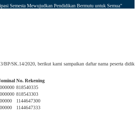
isipasi Semesta Mewujudkan Pendidikan Bermutu untuk Semua"
BP/SK.14/2020, berikut kami sampaikan daftar nama peserta didik
ominal
No. Rekening
000000
818540335
000000
818543303
00000
1144647300
00000
1144647333