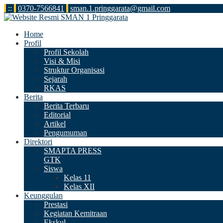
:
:
0370-7566841
sman.1.pringgarata@gmail.com
Home
Profil
Profil Sekolah
Visi & Misi
Struktur Organisasi
Sejarah
RKAS
Berita
Berita Terbaru
Editorial
Artikel
Pengumuman
Direktori
SMAPTA PRESS
GTK
Siswa
Kelas 11
Kelas XII
Keunggulan
Prestasi
Kegiatan Kemitraan
Ekskul