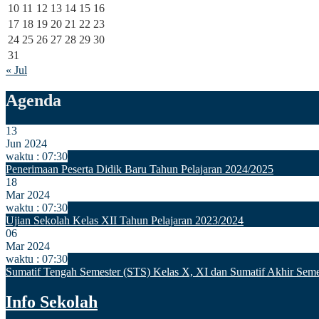
10
11
12
13
14
15
16
17
18
19
20
21
22
23
24
25
26
27
28
29
30
31
« Jul
Agenda
13
Jun 2024
waktu : 07:30
Penerimaan Peserta Didik Baru Tahun Pelajaran 2024/2025
18
Mar 2024
waktu : 07:30
Ujian Sekolah Kelas XII Tahun Pelajaran 2023/2024
06
Mar 2024
waktu : 07:30
Sumatif Tengah Semester (STS) Kelas X, XI dan Sumatif Akhir Seme
Info Sekolah