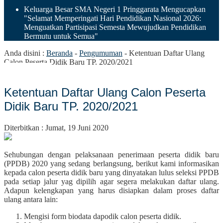
Keluarga Besar SMA Negeri 1 Pringgarata Mengucapkan
"Selamat Memperingati Hari Pendidikan Nasional 2026:
Menguatkan Partisipasi Semesta Mewujudkan Pendidikan
Bermutu untuk Semua"
Anda disini :
Beranda
-
Pengumuman
-
Ketentuan Daftar Ulang
Calon Peserta Didik Baru TP. 2020/2021
Ketentuan Daftar Ulang Calon Peserta
Didik Baru TP. 2020/2021
Diterbitkan : Jumat, 19 Juni 2020
Sehubungan dengan pelaksanaan penerimaan peserta didik baru
(PPDB) 2020 yang sedang berlangsung, berikut kami informasikan
kepada calon peserta didik baru yang dinyatakan lulus seleksi PPDB
pada setiap jalur yag dipilih agar segera melakukan daftar ulang.
Adapun kelengkapan yang harus disiapkan dalam proses daftar
ulang antara lain:
Mengisi form biodata dapodik calon peserta didik.