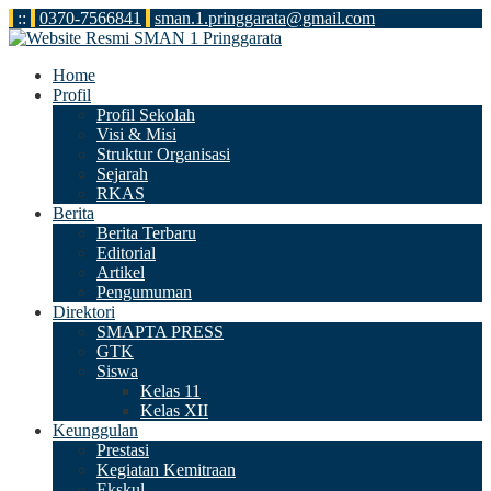
:
:
0370-7566841
sman.1.pringgarata@gmail.com
Home
Profil
Profil Sekolah
Visi & Misi
Struktur Organisasi
Sejarah
RKAS
Berita
Berita Terbaru
Editorial
Artikel
Pengumuman
Direktori
SMAPTA PRESS
GTK
Siswa
Kelas 11
Kelas XII
Keunggulan
Prestasi
Kegiatan Kemitraan
Ekskul