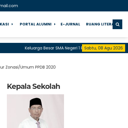
mail.com
IKASI
PORTAL ALUMNI
E-JURNAL
RUANG LITERASI
Keluarga Besar SMA Negeri 1 Pringgarata Mengucapkan "Se
Sabtu, 08 Agu 2026
untuk Semua"
alur Zonasi/Umum PPDB 2020
Kepala Sekolah