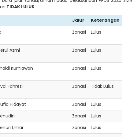
k baru jalur zonasi/umum pada pelaksanaan PPDB 2020 SMA
an
TIDAK LULUS.
Jalur
Keterangan
Jalur
Keterangan
a
Zonasi
Lulus
erul Azmi
Zonasi
Lulus
aidi Kurniawan
Zonasi
Lulus
al Fahrezi
Zonasi
Tidak Lulus
fiq Hidayat
Zonasi
Lulus
enudin
Zonasi
Lulus
enuri Umar
Zonasi
Lulus