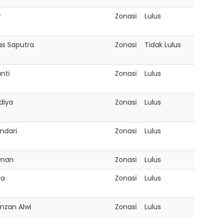
r
Zonasi
Lulus
as Saputra
Zonasi
Tidak Lulus
nti
Zonasi
Lulus
diya
Zonasi
Lulus
ndari
Zonasi
Lulus
hman
Zonasi
Lulus
ra
Zonasi
Lulus
zan Alwi
Zonasi
Lulus