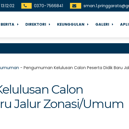
13
:
12
:
03
0370-7566841
sman.1.pringgarata@g
BERITA
DIREKTORI
KEUNGGULAN
GALERI
APL
gumuman
-
Pengumuman Kelulusan Calon Peserta Didik Baru J
lulusan Calon
aru Jalur Zonasi/Umum