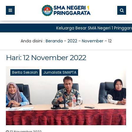
Keluarga Besar SMA Negeri 1 Pringga
untuk Semua"
Anda disini :
Beranda
-
2022
-
November
-
12
Hari:
12 November 2022
Berita Sekolah
Jurnalistik SMAPTA
12 November 2022