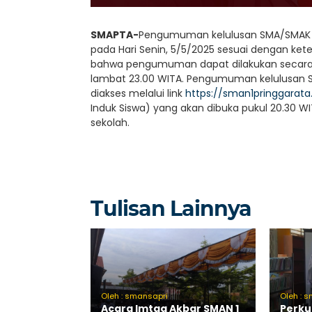
SMAPTA-
Pengumuman kelulusan SMA/SMAK Pr
pada Hari Senin, 5/5/2025 sesuai dengan ke
bahwa pengumuman dapat dilakukan secara on
lambat 23.00 WITA. Pengumuman kelulusan SM
diakses melalui link
https://sman1pringgarata
Induk Siswa) yang akan dibuka pukul 20.30 
sekolah.
Tulisan Lainnya
Oleh : smansapri
Oleh : 
Acara Imtaq Akbar SMAN 1
Perku