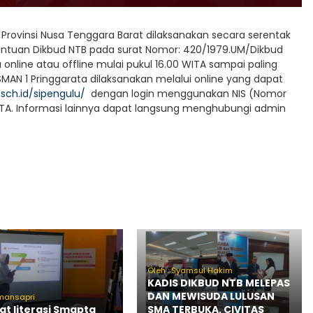
ovinsi Nusa Tenggara Barat dilaksanakan secara serentak
tentuan Dikbud NTB pada surat Nomor: 420/1979.UM/Dikbud
line atau offline mulai pukul 16.00 WITA sampai paling
AN 1 Pringgarata dilaksanakan melalui online yang dapat
.sch.id/sipengulu/
dengan login menggunakan NIS (Nomor
WITA. Informasi lainnya dapat langsung menghubungi admin
Oleh : Syamsul Hakim
KADIS DIKBUD NTB MELEPAS
DAN MEWISUDA LULUSAN
smansapri
at literasi Smapta
SMA TERBUKA, CIVITAS