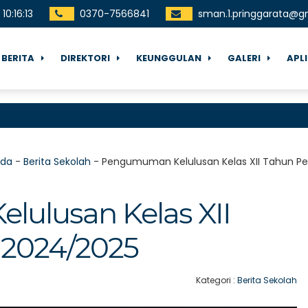
10
:
16
:
14
0370-7566841
sman.1.pringgarata@g
BERITA
DIREKTORI
KEUNGGULAN
GALERI
APL
nda
-
Berita Sekolah
-
Pengumuman Kelulusan Kelas XII Tahun Pe
ulusan Kelas XII
 2024/2025
Kategori :
Berita Sekolah