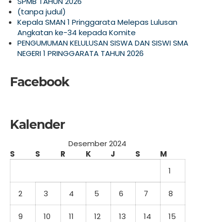
SPMB TAHUN 2026
(tanpa judul)
Kepala SMAN 1 Pringgarata Melepas Lulusan
Angkatan ke-34 kepada Komite
PENGUMUMAN KELULUSAN SISWA DAN SISWI SMA
NEGERI 1 PRINGGARATA TAHUN 2026
Facebook
Kalender
Desember 2024
S
S
R
K
J
S
M
1
2
3
4
5
6
7
8
9
10
11
12
13
14
15